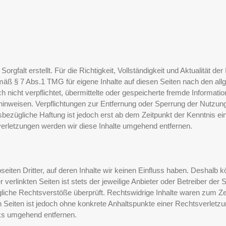
Sorgfalt erstellt. Für die Richtigkeit, Vollständigkeit und Aktualität d
mäß § 7 Abs.1 TMG für eigene Inhalte auf diesen Seiten nach den al
ch nicht verpflichtet, übermittelte oder gespeicherte fremde Inform
it hinweisen. Verpflichtungen zur Entfernung oder Sperrung der Nutzu
sbezügliche Haftung ist jedoch erst ab dem Zeitpunkt der Kenntnis e
rletzungen werden wir diese Inhalte umgehend entfernen.
iten Dritter, auf deren Inhalte wir keinen Einfluss haben. Deshalb k
erlinkten Seiten ist stets der jeweilige Anbieter oder Betreiber der S
iche Rechtsverstöße überprüft. Rechtswidrige Inhalte waren zum Zei
ten Seiten ist jedoch ohne konkrete Anhaltspunkte einer Rechtsverlet
nks umgehend entfernen.