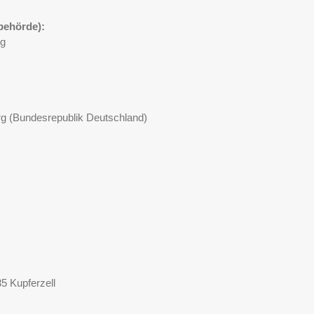
behörde):
rg
rg (Bundesrepublik Deutschland)
5 Kupferzell