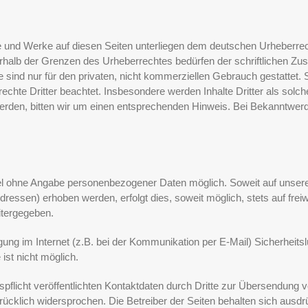
lte und Werke auf diesen Seiten unterliegen dem deutschen Urheberrech
erhalb der Grenzen des Urheberrechtes bedürfen der schriftlichen Zu
 sind nur für den privaten, nicht kommerziellen Gebrauch gestattet. S
rechte Dritter beachtet. Insbesondere werden Inhalte Dritter als solc
rden, bitten wir um einen entsprechenden Hinweis. Bei Bekanntwer
gel ohne Angabe personenbezogener Daten möglich. Soweit auf unse
ressen) erhoben werden, erfolgt dies, soweit möglich, stets auf frei
itergegeben.
gung im Internet (z.B. bei der Kommunikation per E-Mail) Sicherheits
ist nicht möglich.
icht veröffentlichten Kontaktdaten durch Dritte zur Übersendung v
rücklich widersprochen. Die Betreiber der Seiten behalten sich ausdrüc